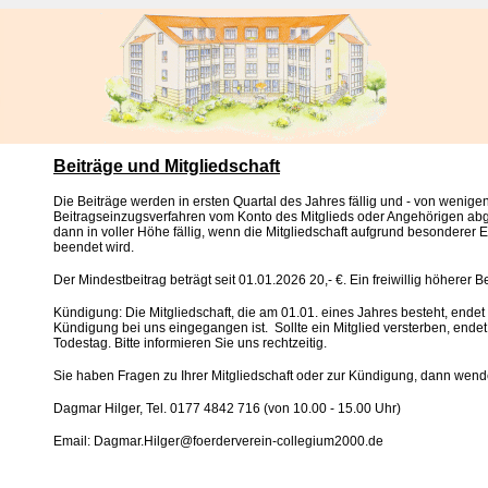
Beiträge und Mitgliedschaft
Die Beiträge werden in ersten Quartal des Jahres fällig und - von wen
Beitragseinzugsverfahren vom Konto des Mitglieds oder Angehörigen abge
dann in voller Höhe fällig, wenn die Mitgliedschaft aufgrund besonderer 
beendet wird.
Der Mindestbeitrag beträgt seit 01.01.2026 20,- €. Ein freiwillig höherer Be
Kündigung: Die Mitgliedschaft, die am 01.01. eines Jahres besteht, ende
Kündigung bei uns eingegangen ist. Sollte ein Mitglied versterben, endet
Todestag. Bitte informieren Sie uns rechtzeitig.
Sie haben Fragen zu Ihrer Mitgliedschaft oder zur Kündigung, dann wend
Dagmar Hilger, Tel. 0177 4842 716 (von 10.00 - 15.00 Uhr)
Email: Dagmar.Hilger@foerderverein-collegium2000.de