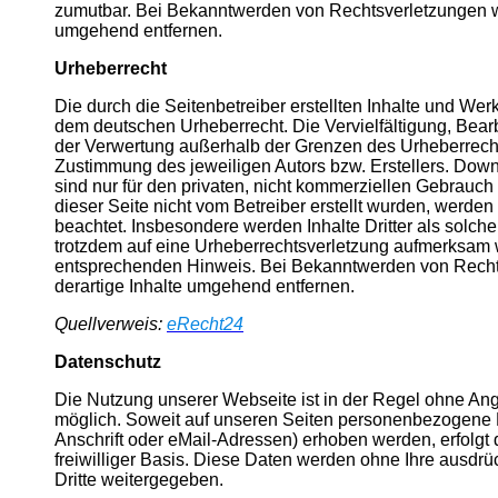
zumutbar. Bei Bekanntwerden von Rechtsverletzungen w
umgehend entfernen.
Urheberrecht
Die durch die Seitenbetreiber erstellten Inhalte und Wer
dem deutschen Urheberrecht. Die Vervielfältigung, Bearb
der Verwertung außerhalb der Grenzen des Urheberrechte
Zustimmung des jeweiligen Autors bzw. Erstellers. Dow
sind nur für den privaten, nicht kommerziellen Gebrauch g
dieser Seite nicht vom Betreiber erstellt wurden, werden
beachtet. Insbesondere werden Inhalte Dritter als solch
trotzdem auf eine Urheberrechtsverletzung aufmerksam w
entsprechenden Hinweis. Bei Bekanntwerden von Recht
derartige Inhalte umgehend entfernen.
Quellverweis:
eRecht24
Datenschutz
Die Nutzung unserer Webseite ist in der Regel ohne 
möglich. Soweit auf unseren Seiten personenbezogene 
Anschrift oder eMail-Adressen) erhoben werden, erfolgt d
freiwilliger Basis. Diese Daten werden ohne Ihre ausdr
Dritte weitergegeben.