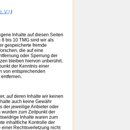
. V.)
)
igene Inhalte auf diesen Seiten
 8 bis 10 TMG sind wir als
der gespeicherte fremde
rschen, die auf eine
Entfernung oder Sperrung der
en bleiben hiervon unberührt.
punkt der Kenntnis einer
en von entsprechenden
entfernen.
r, auf deren Inhalte wir keinen
Inhalte auch keine Gewähr
ts der jeweilige Anbieter oder
en wurden zum Zeitpunkt der
tswidrige Inhalte waren zum
e inhaltliche Kontrolle der
e einer Rechtsverletzung nicht