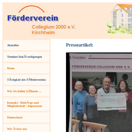
Presseartikel:
Aktuelles
Termine/AnkÃ¼ndigungen
Home
TÃ¤tigkeit des FÃ¶rdervereins
Wie Sie helfen kÃ¶nnen ...
Kontakt / BeitrÃ¤ge und
Mitgliedschaft / Impressum
Datenschutz
Wir Ã¼ber uns